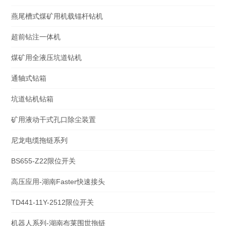
燕尾槽式煤矿用机载锚杆钻机
超前钻注一体机
煤矿用全液压坑道钻机
通轴式钻箱
坑道钻机钻箱
矿用液动干式孔口除尘装置
尼龙电缆拖链系列
BS655-Z22限位开关
高压应用-湖南Faster快速接头
TD441-11Y-2512限位开关
机器人系列-湖南布莱围世拖链