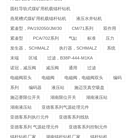
圆柱导轨式煤矿用机载锚杆钻机
燕尾槽式煤矿用机载锚杆钻机
液压水井钻机
紧凑型，PA/192050/JM/30
CM/71系列
双作用
紧凑型
PCA/702系列
气缸
标准
压力
发生器， SCHMALZ
执行器，SCHMALZ
系统
末端
区域
过滤，B38P-444-M1KA
诺冠，减压阀
减压阀
通用
过滤
电磁阀双头
电磁阀
电磁阀，电磁阀双头
编码
系列
编码器
液压站
施迈茨真空吸盘
施迈赛限位开关
湖南限位开关
湖南液压站
湖南液压站
亚德客系列气源处理元件
亚德客系列执行元件
亚德客系列线轨
亚德客系列 气源处理元件
亚德客系列控制元件
锚杆钻机厂家
湖南锚杆钻机厂家
锚杆钻机