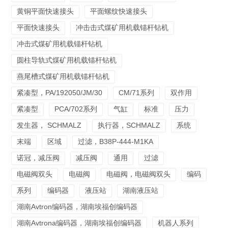
黄铜平面快速接头
平面螺纹快速接头
平面快速接头
冲击击式煤矿用机载锚杆钻机
冲击式煤矿用机载锚杆钻机
圆柱导轨式煤矿用机载锚杆钻机
燕尾槽式煤矿用机载锚杆钻机
紧凑型，PA/192050/JM/30
CM/71系列
双作用
紧凑型
PCA/702系列
气缸
标准
压力
发生器， SCHMALZ
执行器，SCHMALZ
系统
末端
区域
过滤，B38P-444-M1KA
诺冠，减压阀
减压阀
通用
过滤
电磁阀双头
电磁阀
电磁阀，电磁阀双头
编码
系列
编码器
液压站
湖南液压站
湖南Avtron编码器，湖南埃福创编码器
湖南Avtrona编码器，湖南埃福创编码器
机器人系列