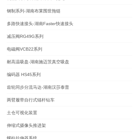
钢制系列-湖南布莱围世拖链
多路快速接头-湖南Faster快速接头
减压阀RG49G系列
电磁阀VCB22系列
耐高温吸盘-湖南施迈茨真空吸盘
编码器 HS45系列
齿轮同步分流马达-湖南汉莎泰普
两臂履带自行式锚杆钻车
土仓可视化装置
伸缩式摄像头推进架
螺柱拉伸器系统